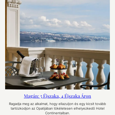
Magán: 5 Éjszaka, 4 Éjszaka Áron
Ragadja meg az alkalmat, hogy ellazuljon és egy kicsit tovább
tartózkodjon az Opatijában tökéletesen elhelyezkedő Hotel
Continentalban.