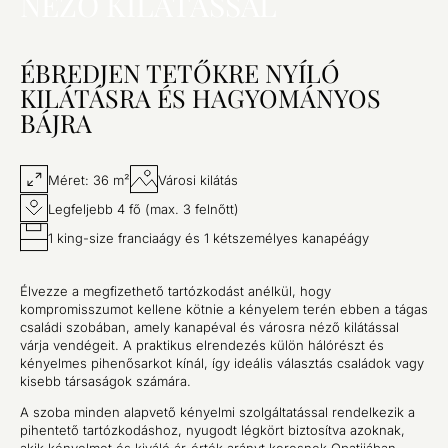
NÉZŐ KILÁTÁSSAL
ÉBREDJEN TETŐKRE NYÍLÓ
KILÁTÁSRA ÉS HAGYOMÁNYOS
BÁJRA
Méret: 36 m²
Városi kilátás
Legfeljebb 4 fő (max. 3 felnőtt)
1 king-size franciaágy és 1 kétszemélyes kanapéágy
Élvezze a megfizethető tartózkodást anélkül, hogy
kompromisszumot kellene kötnie a kényelem terén ebben a tágas
családi szobában, amely kanapéval és városra néző kilátással
várja vendégeit. A praktikus elrendezés külön hálórészt és
kényelmes pihenősarkot kínál, így ideális választás családok vagy
kisebb társaságok számára.
A szoba minden alapvető kényelmi szolgáltatással rendelkezik a
pihentető tartózkodáshoz, nyugodt légkört biztosítva azoknak,