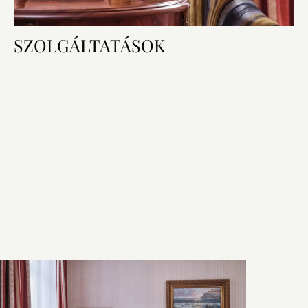
SZOLGÁLTATÁSOK
Szobajellemzők
Hálószoba és fürdőszoba
Technológia