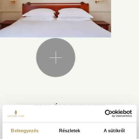
EZ IS ÉRDEKELHETI
Beleegyezés
Részletek
A sütikről