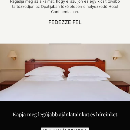
Ragadja meg az alkalmat, hogy ellazuljon és egy kicsit tovább
tartózkodjon az Opatijában tökéletesen elhelyezkedő Hotel
Continentalban.
FEDEZZE FEL
Kapja meg legújabb ajánlatainkat és híreinket