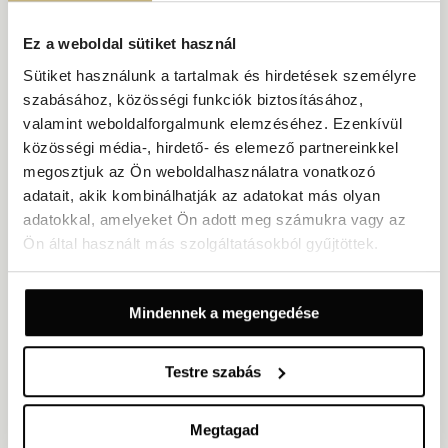
Ez a weboldal sütiket használ
Sütiket használunk a tartalmak és hirdetések személyre
szabásához, közösségi funkciók biztosításához,
valamint weboldalforgalmunk elemzéséhez. Ezenkívül
közösségi média-, hirdető- és elemező partnereinkkel
megosztjuk az Ön weboldalhasználatra vonatkozó
Standard szoba tengerre néző kilátással
adatait, akik kombinálhatják az adatokat más olyan
adatokkal, amelyeket Ön adott meg számukra vagy az
Méret: 25 m²
Tengerre néző
Legfeljebb 2 fő
Ön által használt más szolgáltatásokból gyűjtöttek.
Saját erkély
1 king-size ágy vagy 2 külön ágy
Klasszikus stílusban berendezett franciaágyas vagy kétágyas
Mindennek a megengedése
szoba két vendég számára, gyönyörű kilátással az Adriai-
tengerre, valamint nyugodt hangulattal a pihentető opatijai
tartózkodáshoz.
Testre szabás
FEDEZZE FEL
ÉLVEZZE AJÁNLATAINKAT
Megtagad