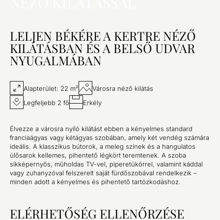
NÉZŐ KILÁTÁSSAL
LELJEN BÉKÉRE A KERTRE NÉZŐ
KILÁTÁSBAN ÉS A BELSŐ UDVAR
NYUGALMÁBAN
Alapterület: 22 m²
Városra néző kilátás
Legfeljebb 2 fő
Erkély
Élvezze a városra nyíló kilátást ebben a kényelmes standard
franciaágyas vagy kétágyas szobában, amely két vendég számára
ideális. A klasszikus bútorok, a meleg színek és a hangulatos
ülősarok kellemes, pihentető légkört teremtenek. A szoba
síkképernyős, műholdas TV-vel, piperetükörrel, valamint káddal
vagy zuhanyzóval felszerelt saját fürdőszobával rendelkezik –
minden adott a kényelmes és pihentető tartózkodáshoz.
ELÉRHETŐSÉG ELLENŐRZÉSE