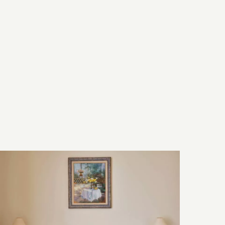
Szobajellemzők
Hálószoba és fürdőszoba
Technológia