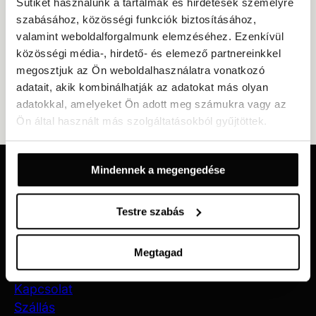
Sütiket használunk a tartalmak és hirdetések személyre
szabásához, közösségi funkciók biztosításához,
valamint weboldalforgalmunk elemzéséhez. Ezenkívül
közösségi média-, hirdető- és elemező partnereinkkel
megosztjuk az Ön weboldalhasználatra vonatkozó
adatait, akik kombinálhatják az adatokat más olyan
adatokkal, amelyeket Ön adott meg számukra vagy az
Ön által használt más szolgáltatásokból gyűjtöttek.
Mindennek a megengedése
Kapja meg legújabb ajánlatainkat és híreinket
Testre szabás
REGISZTRÁLJON MOST
Megtagad
Hotel Continental
Kapcsolat
Szállás