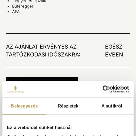
1 ingyenes éjszaka
Büféreggeli
ÁFA
AZ AJÁNLAT ÉRVÉNYES AZ
EGÉSZ
TARTÓZKODÁSI IDŐSZAKRA:
ÉVBEN
FOGLALJON MOST
Beleegyezés
Részletek
A sütikről
Ez a weboldal sütiket használ