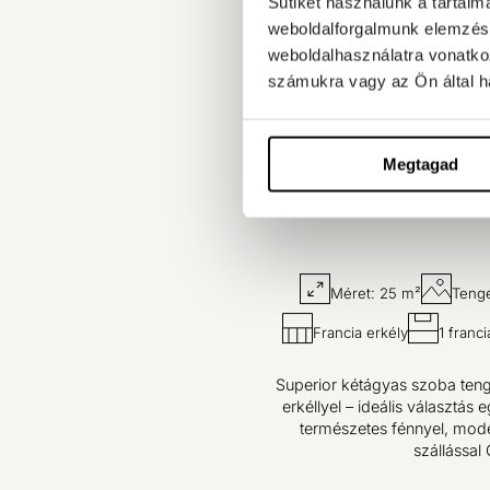
Sütiket használunk a tartal
weboldalforgalmunk elemzésé
weboldalhasználatra vonatko
számukra vagy az Ön által ha
Megtagad
Méret: 25 m²
Tenge
Francia erkély
1 franc
Superior kétágyas szoba tenge
erkéllyel – ideális választás
természetes fénnyel, mode
szállással 