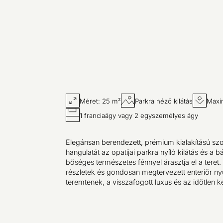
Méret: 25 m²
Parkra néző kilátás
Maxi
1 franciaágy vagy 2 egyszemélyes ágy
Elegánsan berendezett, prémium kialakítású sz
hangulatát az opatijai parkra nyíló kilátás és a b
bőséges természetes fénnyel árasztja el a teret.
részletek és gondosan megtervezett enteriőr n
teremtenek, a visszafogott luxus és az időtlen 