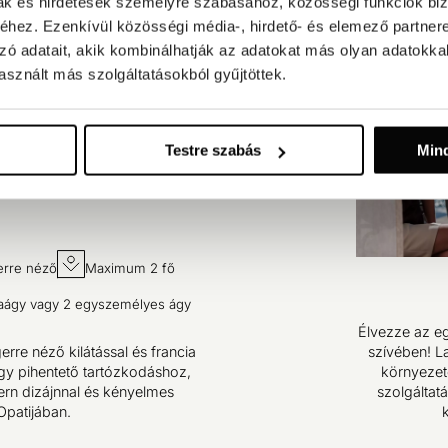
mak és hirdetések személyre szabásához, közösségi funkciók biz
hez. Ezenkívül közösségi média-, hirdető- és elemező partner
zó adatait, akik kombinálhatják az adatokat más olyan adatokka
sznált más szolgáltatásokból gyűjtöttek.
Testre szabás
Min
rre néző
Maximum 2 fő
iaágy vagy 2 egyszemélyes ágy
Élvezze az eg
rre néző kilátással és francia
szívében! La
 egy pihentető tartózkodáshoz,
környezet
rn dizájnnal és kényelmes
szolgáltat
Opatijában.