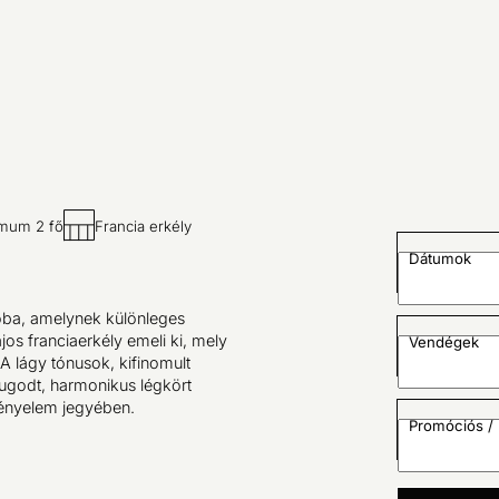
mum 2 fő
Francia erkély
Dátumok
oba, amelynek különleges
ájos franciaerkély emeli ki, mely
Vendégek
 A lágy tónusok, kifinomult
yugodt, harmonikus légkört
kényelem jegyében.
Promóciós / 