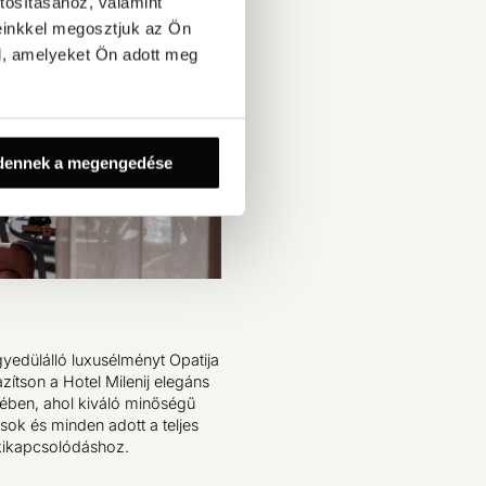
tosításához, valamint
einkkel megosztjuk az Ön
l, amelyeket Ön adott meg
dennek a megengedése
yedülálló luxusélményt Opatija
zítson a Hotel Milenij elegáns
ében, ahol kiváló minőségű
ások és minden adott a teljes
kikapcsolódáshoz.