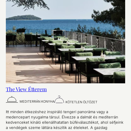
The View Étterem
MEDITERRÁN KONYHA
KÖTETLEN ÖLTÖZET
Itt minden étkezéshez inspiráló tengeri panoráma vagy a
medencepart nyugalma társul. Élvezze a dalmát és mediterrán
kedvenceket kínáló ellenállhatatlan büféválasztékot, ahol séfjeink
a vendégek szeme láttára készítik az ételeket. A gazdag