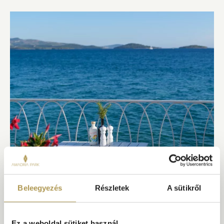
TRATTORIA ÉTTEREM
Beleegyezés
Részletek
A sütikről
A fehér oszlopok és fagerendák ölelésében megbúvó Trattoria
kötetlen eleganciát és közvetlen, tengerparti szabadtéri étkezést
kínál. Válasszon a különféle helyszínek közül: egy árnyékos
terasz közvetlenül a strand felett, egy szigetekre néző
Ez a weboldal sütiket használ