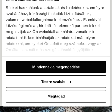
panorámás stég, vagy egy csendes tetőterasz a lágy esti égbolt
alatt.
Sütiket használunk a tartalmak és hirdetések személyre
szabásához, közösségi funkciók biztosításához,
FEDEZZE FEL
valamint weboldalforgalmunk elemzéséhez. Ezenkívül
közösségi média-, hirdető- és elemező partnereinkkel
megosztjuk az Ön weboldalhasználatra vonatkozó
adatait, akik kombinálhatják az adatokat más olyan
adatokkal, amelyeket Ön adott meg számukra vagy az
KIEMELT TÖRTÉNETEK
Ön által használt más szolgáltatásokból gyűjtöttek.
Mindennek a megengedése
Testre szabás
ÖSSZES CIKK ELOLVASÁSA
Megtagad