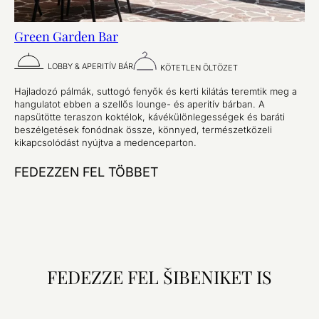
Green Garden Bar
LOBBY & APERITÍV BÁR
KÖTETLEN ÖLTÖZET
Hajladozó pálmák, suttogó fenyők és kerti kilátás teremtik meg a
hangulatot ebben a szellős lounge- és aperitív bárban. A
napsütötte teraszon koktélok, kávékülönlegességek és baráti
beszélgetések fonódnak össze, könnyed, természetközeli
kikapcsolódást nyújtva a medenceparton.
FEDEZZEN FEL TÖBBET
FEDEZZE FEL ŠIBENIKET IS