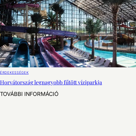
ÉRDEKESSÉGEK
Horvátország legnagyobb fűtött víziparkja
TOVÁBBI INFORMÁCIÓ