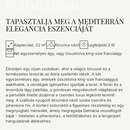
NÉZŐ KILÁTÁSSAL
TAPASZTALJA MEG A MEDITERRÁN
ELEGANCIA ESZENCIÁJÁT
Alapterület: 22 m²
Átriumra néző
Legfeljebb 2 fő
Két egyszemélyes ágy, vagy összetolva king-size franciaágy
Ébredjen egy olyan szobában, ahol a világos tónusok és a
természetes textúrák az Adria szellemét idézik. A két
egyszemélyes ágy, amelyek összetolva king-size franciaággyá
alakíthatók, a vendégek igényeihez igazítják a teret. A fehér és a
levendula lágy palettája, a gondosan megválasztott világítással és
a partvidék ihlette dizájnnal a csendes luxus légkörét teremti
meg. A szálloda nyugodt átriumára néző szoba csendre és
pihenésre hív. A kortárs bútoroktól a figyelmes részletekig ez egy
megnyugtató menedék, amely megragadja Dalmácia visszafogott
báját – tökéletes a pihenéshez, a feltöltődéshez és a tengerpart
hangulatának átéléséhez.