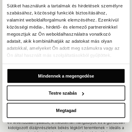
Sütiket használunk a tartalmak és hirdetések személyre
szabásához, közösségi funkciók biztosításához,
valamint weboldalforgalmunk elemzéséhez. Ezenkívül
közösségi média-, hirdető- és elemező partnereinkkel
megosztjuk az Ön weboldalhasználatra vonatkozó
adatait, akik kombinálhatják az adatokat más olyan
adatokkal, amelyeket Ön adott meg számukra vagy az
Ön által használt más szolgáltatásokból gyűjtöttek.
Kétágyas szoba udvari vagy parkra néző kilátással
Mindennek a megengedése
Alapterület: 22 m²
Udvarra vagy parkra néző kilátás
Legfeljebb 2 fő
Testre szabás
Két egyszemélyes ágy, vagy összetolva king-size franciaágy
Megtagad
Világos és tágas, elegáns kétágyas szoba, amely pihentető
menedéket kínál udvari vagy parkra néző kilátással. A lágy fehér
és levendulaárnyalatok, a mediterrán hangsúlyok és a gondosan
kidolgozott dizájnrészletek békés légkört teremtenek – ideális a