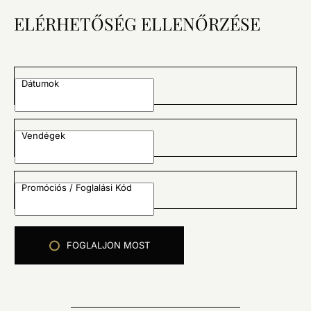
ELÉRHETŐSÉG ELLENŐRZÉSE
Dátumok
Vendégek
Promóciós / Foglalási Kód
FOGLALJON MOST