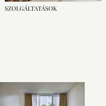
SZOLGÁLTATÁSOK
Szobai felszereltség
Hálószoba és fürdőszoba
Technológia