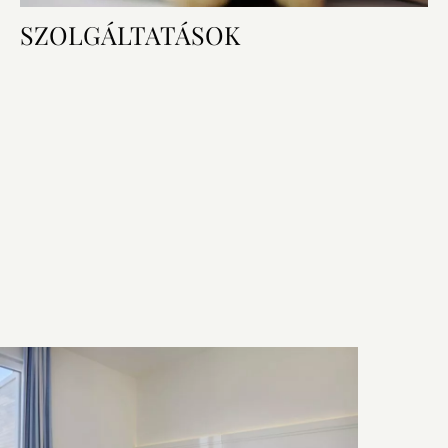
SZOLGÁLTATÁSOK
Szobai felszereltség
Hálószoba és fürdőszoba
Technológia