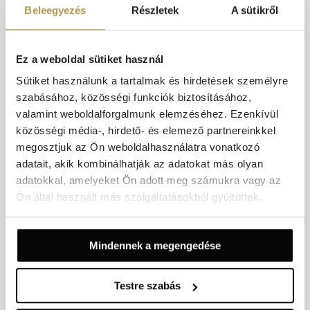
Beleegyezés
Részletek
A sütikről
Ez a weboldal sütiket használ
Sütiket használunk a tartalmak és hirdetések személyre
szabásához, közösségi funkciók biztosításához,
valamint weboldalforgalmunk elemzéséhez. Ezenkívül
közösségi média-, hirdető- és elemező partnereinkkel
megosztjuk az Ön weboldalhasználatra vonatkozó
Kétágyas szoba pótággyal | Hotel Andrija
adatait, akik kombinálhatják az adatokat más olyan
adatokkal, amelyeket Ön adott meg számukra vagy az
Alapterület: 22 m²
Udvarra vagy parkra néző kilátás
Ön által használt más szolgáltatásokból gyűjtöttek.
Legfeljebb 3 fő (legfeljebb 2 felnőtt)
2 külön ágy vagy egy nagyméretű franciaágy és egy további
egyszemélyes ágy
Mindennek a megengedése
Fantáziadús és családbarát szoba két felnőtt és két, 12 éven aluli
gyermek számára, látványos dekorációval, gyermekbiztos
Testre szabás
bútorokkal, valamint udvarra vagy parkra néző kilátással. A
felszereltség része a variálható fekhely, a síkképernyős TV és a