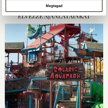
modern, zuhanyfülkés fürdőszoba.
Megtagad
EXPLORE
ÉLVEZZE AJÁNLATAINKAT