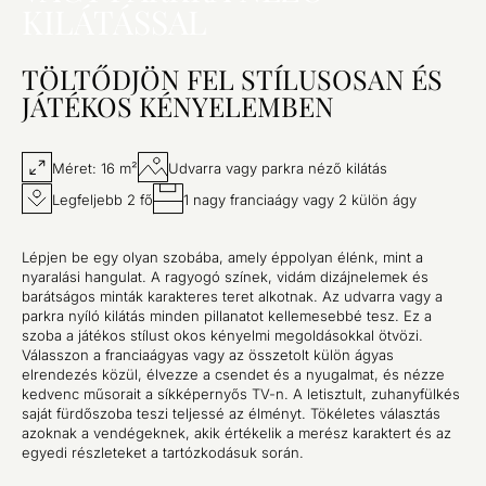
KILÁTÁSSAL
TÖLTŐDJÖN FEL STÍLUSOSAN ÉS
JÁTÉKOS KÉNYELEMBEN
Méret: 16 m²
Udvarra vagy parkra néző kilátás
Legfeljebb 2 fő
1 nagy franciaágy vagy 2 külön ágy
Lépjen be egy olyan szobába, amely éppolyan élénk, mint a
nyaralási hangulat. A ragyogó színek, vidám dizájnelemek és
barátságos minták karakteres teret alkotnak. Az udvarra vagy a
parkra nyíló kilátás minden pillanatot kellemesebbé tesz. Ez a
szoba a játékos stílust okos kényelmi megoldásokkal ötvözi.
Válasszon a franciaágyas vagy az összetolt külön ágyas
elrendezés közül, élvezze a csendet és a nyugalmat, és nézze
kedvenc műsorait a síkképernyős TV-n. A letisztult, zuhanyfülkés
saját fürdőszoba teszi teljessé az élményt. Tökéletes választás
azoknak a vendégeknek, akik értékelik a merész karaktert és az
egyedi részleteket a tartózkodásuk során.