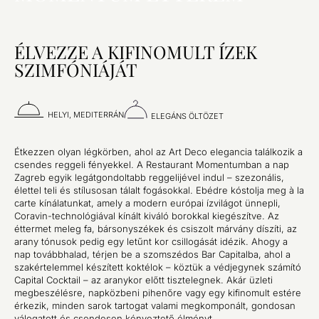
ÉLVEZZE A KIFINOMULT ÍZEK
SZIMFÓNIÁJÁT
HELYI, MEDITERRÁN
ELEGÁNS ÖLTÖZET
Étkezzen olyan légkörben, ahol az Art Deco elegancia találkozik a
csendes reggeli fényekkel. A Restaurant Momentumban a nap
Zagreb egyik legátgondoltabb reggelijével indul – szezonális,
élettel teli és stílusosan tálalt fogásokkal. Ebédre kóstolja meg à la
carte kínálatunkat, amely a modern európai ízvilágot ünnepli,
Coravin-technológiával kínált kiváló borokkal kiegészítve. Az
éttermet meleg fa, bársonyszékek és csiszolt márvány díszíti, az
arany tónusok pedig egy letűnt kor csillogását idézik. Ahogy a
nap továbbhalad, térjen be a szomszédos Bar Capitalba, ahol a
szakértelemmel készített koktélok – köztük a védjegynek számító
Capital Cocktail – az aranykor előtt tisztelegnek. Akár üzleti
megbeszélésre, napközbeni pihenőre vagy egy kifinomult estére
érkezik, minden sarok tartogat valami megkomponált, gondosan
válogatott és csendesen kényeztető élményt.