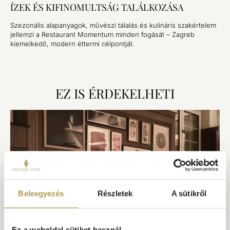
ÍZEK ÉS KIFINOMULTSÁG TALÁLKOZÁSA
Szezonális alapanyagok, művészi tálalás és kulináris szakértelem
jellemzi a Restaurant Momentum minden fogását – Zagreb
kiemelkedő, modern éttermi célpontját.
EZ IS ÉRDEKELHETI
Beleegyezés
Részletek
A sütikről
Ez a weboldal sütiket használ