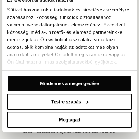
Sütiket használunk a tartalmak és hirdetések személyre
szabásához, közösségi funkciók biztosításához,
valamint weboldalforgalmunk elemzéséhez. Ezenkívül
közösségi média-, hirdető- és elemező partnereinkkel
megosztjuk az Ön weboldalhasználatra vonatkozó
adatait, akik kombinálhatják az adatokat más olyan
adatokkal, amelyeket Ön adott meg számukra vagy az
Capital Private Club
Ön által használt más szolgáltatásokból gyűjtöttek.
PRIVÁT LOUNGE
ELEGÁNS ÖLTÖZET
A felújított banktrezorban megbújó Capital Private Club teljes
Mindennek a megengedése
magánszférát és visszafogott luxust kínál. Széksoros
elrendezésben akár 25 vendéget is fogadhat, válogatott szivar-
és italpárosításokkal, teljes bárkiszolgálással vagy
Testre szabás
becsületkasszás bárral – mindezt a kifinomult exkluzivitás
légkörében.
Megtagad
FEDEZZE FEL
ÉLVEZZE AJÁNLATAINKAT