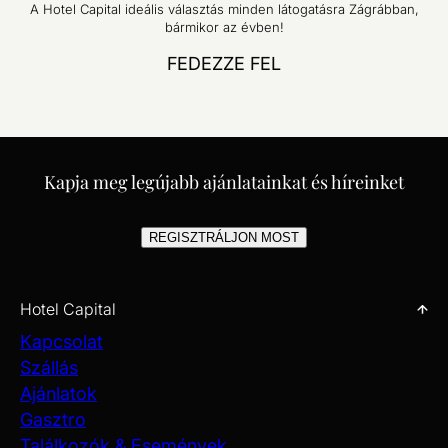
A Hotel Capital ideális választás minden látogatásra Zágrábban,
bármikor az évben!
FEDEZZE FEL
Kapja meg legújabb ajánlatainkat és híreinket
REGISZTRÁLJON MOST
Hotel Capital
Kapcsolat
Szállás
Ajánlatok
Gasztro
Találkozók & Események