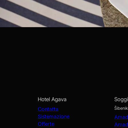
Hotel Agava
Sogg
Šibenik
Contatta
Sistemazione
Amadr
Offerte
Amadr