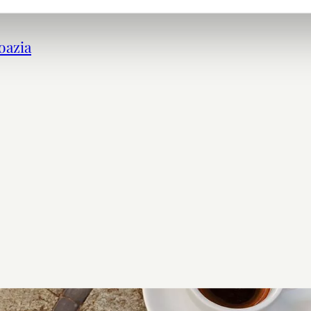
oazia
della Croazia