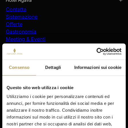
Hotel Agava
Contatta
Sistemazione
Offerte
Gastronomia
Meeting & Eventi
Attività
Prenotazioni
Soggiorno
Consenso
Dettagli
Informazioni sui cookie
Šibenik
Amadria Park Hotel Ivan
Amadria Park Beach Hotel Jure
Questo sito web utilizza i cookie
Amadria Park Kids Hotel Andrija
Utilizziamo i cookie per personalizzare contenuti ed
Amadria Park Family Hotel Jakov
annunci, per fornire funzionalità dei social media e per
Amadria Park Beach Hotel Niko
analizzare il nostro traffico. Condividiamo inoltre
Amadria Park Camping Šibenik
informazioni sul modo in cui utilizzi il nostro sito con i
nostri partner che si occupano di analisi dei dati web,