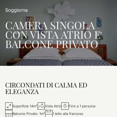
Soggiorna
CAMERA SINGOLA
CON VISTA ATRIO E
BALCONE PRIVATO
CIRCONDATI DI CALMA ED
ELEGANZA
Superficie 14m²
Vista Atrio
Fino a 1 persona
Balcone Privato: 1m²
1 letto alla francese