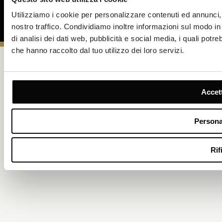
Informativa sulla privacy e sulla sicurezza dei
Utilizziamo i cookie per personalizzare contenuti ed annunci, p
dati
nostro traffico. Condividiamo inoltre informazioni sul modo in c
di analisi dei dati web, pubblicità e social media, i quali potr
che hanno raccolto dal tuo utilizzo dei loro servizi.
Accett
Persona
Rif