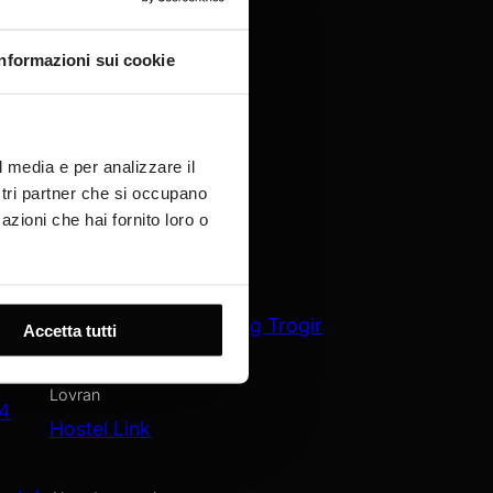
Informazioni sui cookie
l media e per analizzare il
ostri partner che si occupano
azioni che hai fornito loro o
Trogir
Amadria Park Camping Trogir
Accetta tutti
Jakov
Lovran
 4
Hostel Link