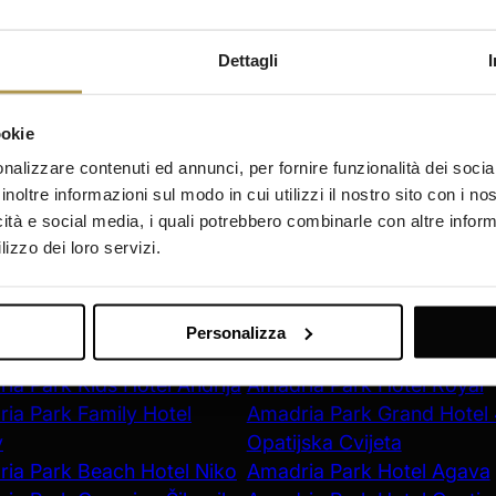
Dettagli
ookie
REGISTRATI ORA
nalizzare contenuti ed annunci, per fornire funzionalità dei socia
inoltre informazioni sul modo in cui utilizzi il nostro sito con i n
icità e social media, i quali potrebbero combinarle con altre inform
lizzo dei loro servizi.
iorno
Opatija
ia Park Hotel Ivan
Amadria Park Hotel Milenij
Personalizza
ia Park Beach Hotel Jure
Amadria Park Hotel Sveti 
ia Park Kids Hotel Andrija
Amadria Park Hotel Royal
ia Park Family Hotel
Amadria Park Grand Hotel
v
Opatijska Cvijeta
ia Park Beach Hotel Niko
Amadria Park Hotel Agava