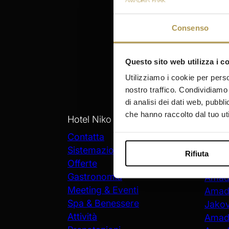
Consenso
Questo sito web utilizza i c
Utilizziamo i cookie per perso
nostro traffico. Condividiamo 
di analisi dei dati web, pubbl
che hanno raccolto dal tuo uti
Hotel Niko
Sogg
Šibenik
Contatta
Sistemazione
Amadr
Rifiuta
Offerte
Amadr
Gastronomia
Amadr
Meeting & Eventi
Amadr
Spa & Benessere
Jako
Attività
Amadr