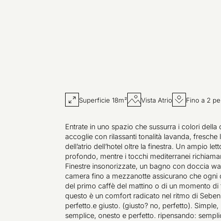
Superficie 18m²
Vista Atrio
Fino a 2 p
Entrate in uno spazio che sussurra i colori della
accoglie con rilassanti tonalità lavanda, fresche
dell’atrio dell’hotel oltre la finestra. Un ampio let
profondo, mentre i tocchi mediterranei richiama
Finestre insonorizzate, un bagno con doccia walk-
camera fino a mezzanotte assicurano che ogni det
del primo caffè del mattino o di un momento di t
questo è un comfort radicato nel ritmo di Seben
perfetto.e giusto. (giusto? no, perfetto). Simple,
semplice, onesto e perfetto. ripensando: sempli