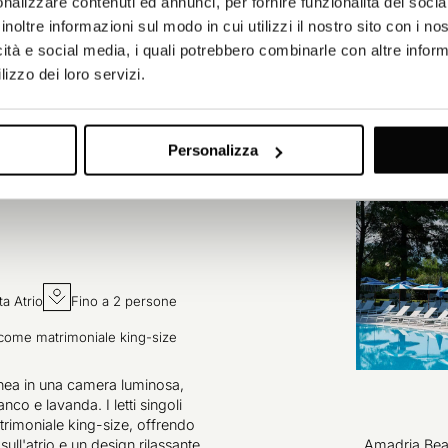
nalizzare contenuti ed annunci, per fornire funzionalità dei socia
inoltre informazioni sul modo in cui utilizzi il nostro sito con i n
icità e social media, i quali potrebbero combinarle con altre inform
lizzo dei loro servizi.
Personalizza
ta Atrio
Fino a 2 persone
ti come matrimoniale king-size
nea in una camera luminosa,
nco e lavanda. I letti singoli
trimoniale king-size, offrendo
sull'atrio e un design rilassante,
Amadria Beac