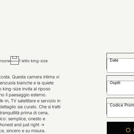
Date
ersone
1 letto king-size
 costa. Questa camera intima vi
 lenzuola bianche e la quiete
Ospiti
to king-size invita al riposo
no il paesaggio esterno.
in, TV satellitare e servizio in
Codice Prom
taglio sia curato. Che si tratti
ranquillità prima di cena,
ico: semplice, onesto e
 honest and just right ->
ce, sincero e su misura.