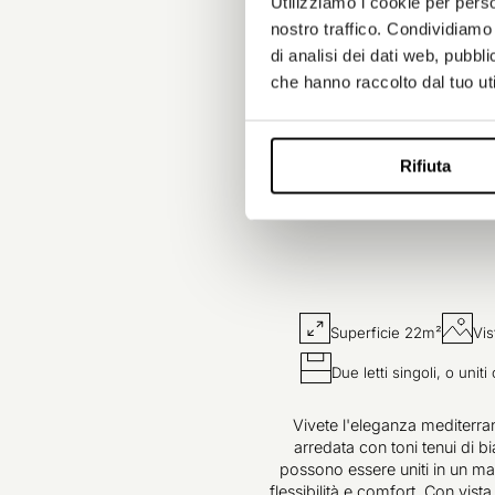
Utilizziamo i cookie per perso
nostro traffico. Condividiamo 
di analisi dei dati web, pubbl
che hanno raccolto dal tuo uti
Rifiuta
Superficie 22m²
Vis
Due letti singoli, o uni
Vivete l'eleganza mediterra
arredata con toni tenui di bia
possono essere uniti in un ma
flessibilità e comfort. Con vista 