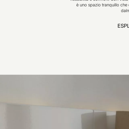
è uno spazio tranquillo che 
dalm
ESP