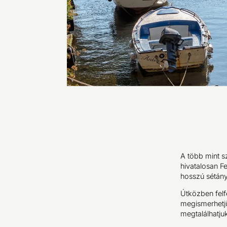
A több mint s
hivatalosan F
hosszú sétány
Útközben felf
megismerhetjü
megtalálhatju