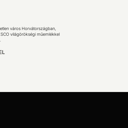
yetlen város Horvátországban,
SCO világörökségi műemlékkel
.
EL