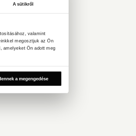
A sütikről
tosításához, valamint
einkkel megosztjuk az Ön
l, amelyeket Ön adott meg
dennek a megengedése