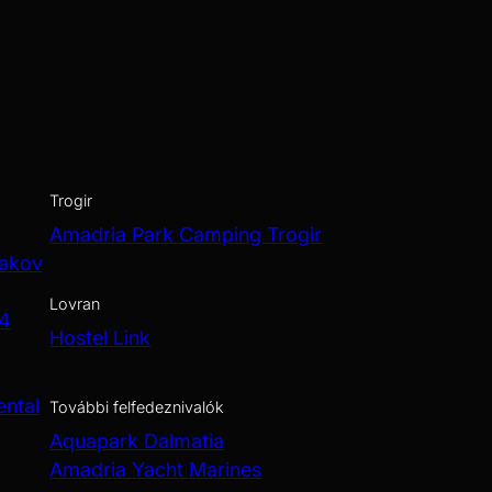
Trogir
Amadria Park Camping Trogir
Jakov
Lovran
 4
Hostel Link
ental
További felfedeznivalók
Aquapark Dalmatia
Amadria Yacht Marines