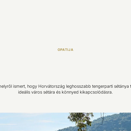
OPATIJA
melyről ismert, hogy Horvátország leghosszabb tengerparti sétánya tal
ideális város sétára és könnyed kikapcsolódásra.