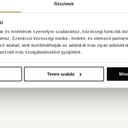
Részletek
ál
mak és hirdetések személyre szabásához, közösségi funkciók biz
hez. Ezenkívül közösségi média-, hirdető- és elemező partner
zó adatait, akik kombinálhatják az adatokat más olyan adatokka
sznált más szolgáltatásokból gyűjtöttek.
Testre szabás
Min