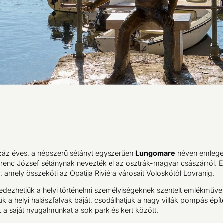
záz éves, a népszerű sétányt egyszerűen
Lungomare
néven emleget
erenc József sétánynak nevezték el az osztrák-magyar császárról. 
, amely összeköti az Opatija Riviéra városait Voloskótól Lovranig.
edezhetjük a helyi történelmi személyiségeknek szentelt emlékműve
k a helyi halászfalvak báját, csodálhatjuk a nagy villák pompás épít
k a saját nyugalmunkat a sok park és kert között.