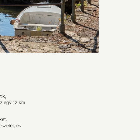
ik,
Ez egy 12 km
ket,
észetét, és