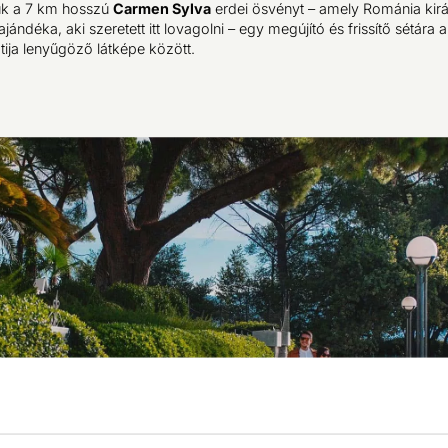
k a 7 km hosszú
Carmen Sylva
erdei ösvényt – amely Románia királ
jándéka, aki szeretett itt lovagolni – egy megújító és frissítő sétára a
tija lenyűgöző látképe között.