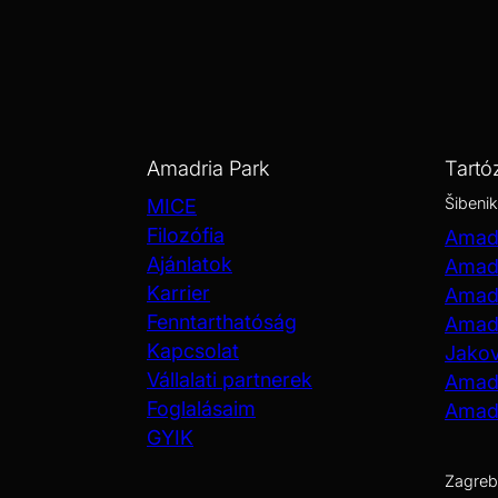
Amadria Park
Tartó
Šibenik
MICE
Filozófia
Amadr
Ajánlatok
Amadr
Karrier
Amadr
Fenntarthatóság
Amadr
Kapcsolat
Jako
Vállalati partnerek
Amadr
Foglalásaim
Amadr
GYIK
Zagreb