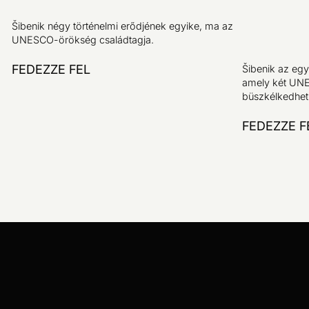
Šibenik négy történelmi erődjének egyike, ma az
UNESCO-örökség családtagja.
FEDEZZE FEL
Šibenik az eg
amely két UNE
büszkélkedhet
FEDEZZE F