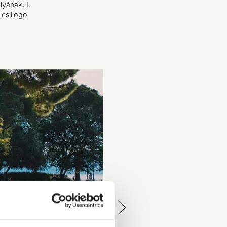
yának, I.
 csillogó