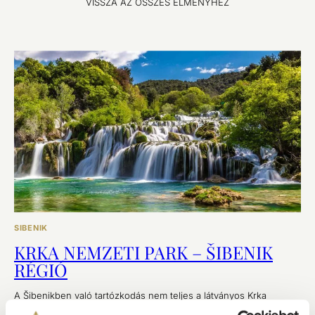
VISSZA AZ ÖSSZES ÉLMÉNYHEZ
SIBENIK
KRKA NEMZETI PARK – ŠIBENIK
RÉGIÓ
A Šibenikben való tartózkodás nem teljes a látványos Krka
Nemzeti Parkba tett kirándulás nélkül.