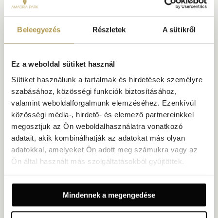
FEDEZZE FEL
Beleegyezés
Részletek
A sütikről
Ez a weboldal sütiket használ
Sütiket használunk a tartalmak és hirdetések személyre
szabásához, közösségi funkciók biztosításához,
valamint weboldalforgalmunk elemzéséhez. Ezenkívül
közösségi média-, hirdető- és elemező partnereinkkel
megosztjuk az Ön weboldalhasználatra vonatkozó
adatait, akik kombinálhatják az adatokat más olyan
SIBENIK
adatokkal, amelyeket Ön adott meg számukra vagy az
ŠIBENIKI NÉGY ERŐD
Ön által használt más szolgáltatásokból gyűjtöttek.
Šibenik négy történelmi erődjének egyike, ma az UNESCO-
örökség családtagja.
Mindennek a megengedése
FEDEZZE FEL