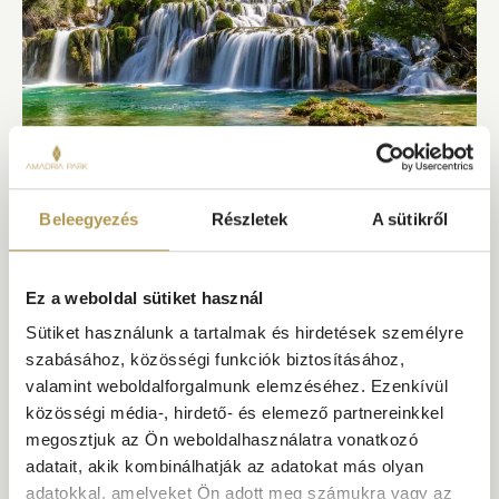
SIBENIK
KRKA NEMZETI PARK – ŠIBENIK
Beleegyezés
Részletek
A sütikről
RÉGIÓ
A Šibenikben való tartózkodás nem teljes a látványos Krka
Nemzeti Parkba tett kirándulás nélkül.
Ez a weboldal sütiket használ
Sütiket használunk a tartalmak és hirdetések személyre
FEDEZZE FEL
szabásához, közösségi funkciók biztosításához,
valamint weboldalforgalmunk elemzéséhez. Ezenkívül
közösségi média-, hirdető- és elemező partnereinkkel
megosztjuk az Ön weboldalhasználatra vonatkozó
adatait, akik kombinálhatják az adatokat más olyan
adatokkal, amelyeket Ön adott meg számukra vagy az