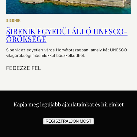
SIBENIK
ŠIBENIK EGYEDÜLÁLLÓ UNESCO-
ÖRÖKSÉGE
Šibenik az egyetlen város Horvátországban, amely két UNESCO
világörökségi műemlékkel büszkélkedhet.
FEDEZZE FEL
Kapja meg legújabb ajánlatainkat és híreinket
REGISZTRÁLJON MOST