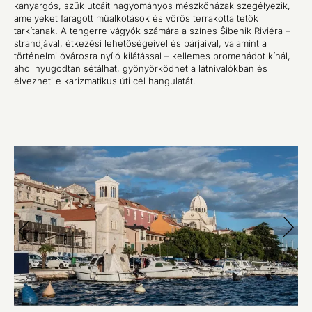
kanyargós, szűk utcáit hagyományos mészkőházak szegélyezik,
amelyeket faragott műalkotások és vörös terrakotta tetők
tarkítanak. A tengerre vágyók számára a színes Šibenik Riviéra –
strandjával, étkezési lehetőségeivel és bárjaival, valamint a
történelmi óvárosra nyíló kilátással – kellemes promenádot kínál,
ahol nyugodtan sétálhat, gyönyörködhet a látnivalókban és
élvezheti e karizmatikus úti cél hangulatát.