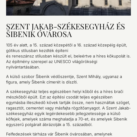
SZENT JAKAB-SZÉKESEGYHÁZ ÉS
ŠIBENIK ÓVÁROSA
105 év alatt, a 15. század közepétől a 16. század közepéig épült,
gótikus stílusban kezdték építeni
és reneszánsz stílusban készült el, beleértve a híres kőkupolát is.
Az építmény szerepel az UNESCO világörökségi
nyilvántartásában.
A külső szobor Šibenik védőszentje, Szent Mihály, ugyanaz a
figura, amely Šibenik címerét is díszíti.
A székesegyház teljes egészében helyi kőből és a híres brači
mészkőből épült. Ezt az építési csodát teljes egészében
egymásba illeszkedő kövek tartják össze, nem használtak szöget,
ragasztót, cementet vagy másfajta rögzítőanyagot. A Szent Jakab-
székesegyház egyik legérdekesebb jellegzetessége a külső
kőfejek, amelyek száma meghaladja a 70-et, és amelyek Sibenik
egyszerű polgárait ábrázolják a 15. századból.
Felfedezések tárháza vár Šibenik óvárosában, amelynek