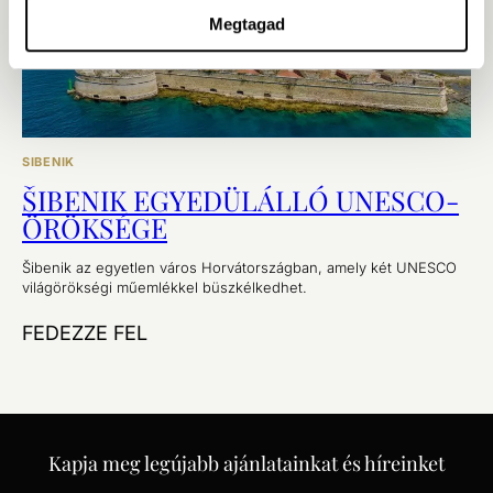
Megtagad
SIBENIK
ŠIBENIK EGYEDÜLÁLLÓ UNESCO-
ÖRÖKSÉGE
Šibenik az egyetlen város Horvátországban, amely két UNESCO
világörökségi műemlékkel büszkélkedhet.
FEDEZZE FEL
Kapja meg legújabb ajánlatainkat és híreinket