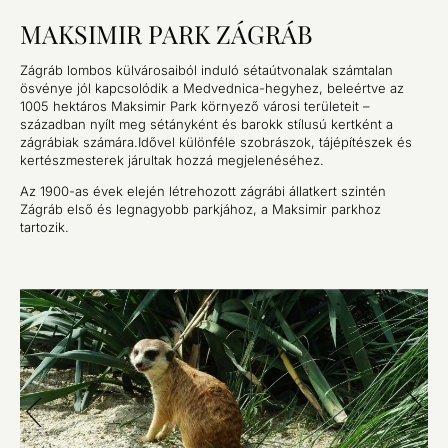
MAKSIMIR PARK ZÁGRÁB
Zágráb lombos külvárosaiból induló sétaútvonalak számtalan
ösvénye jól kapcsolódik a Medvednica-hegyhez, beleértve az
1005 hektáros Maksimir Park környező városi területeit –
században nyílt meg sétányként és barokk stílusú kertként a
zágrábiak számára.Idővel különféle szobrászok, tájépítészek és
kertészmesterek járultak hozzá megjelenéséhez.
Az 1900-as évek elején létrehozott zágrábi állatkert szintén
Zágráb első és legnagyobb parkjához, a Maksimir parkhoz
tartozik.