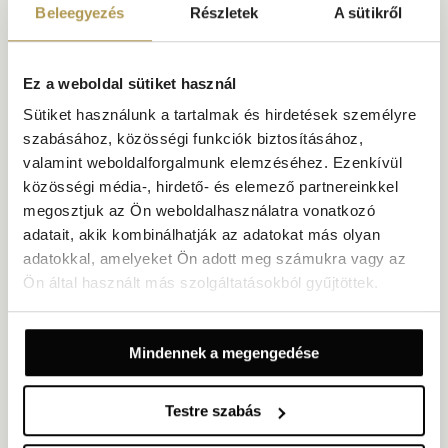
Beleegyezés
Részletek
A sütikről
Ez a weboldal sütiket használ
Sütiket használunk a tartalmak és hirdetések személyre
szabásához, közösségi funkciók biztosításához,
valamint weboldalforgalmunk elemzéséhez. Ezenkívül
közösségi média-, hirdető- és elemező partnereinkkel
SIBENIK
megosztjuk az Ön weboldalhasználatra vonatkozó
ŠIBENIKI NÉGY ERŐD
adatait, akik kombinálhatják az adatokat más olyan
adatokkal, amelyeket Ön adott meg számukra vagy az
Šibenik négy történelmi erődjének egyike, ma az UNESCO-
Ön által használt más szolgáltatásokból gyűjtöttek.
örökség családtagja.
FEDEZZE FEL
Mindennek a megengedése
Testre szabás