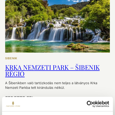
SIBENIK
KRKA NEMZETI PARK – ŠIBENIK
RÉGIÓ
A Šibenikben való tartózkodás nem teljes a látványos Krka
Nemzeti Parkba tett kirándulás nélkül.
FEDEZZE FEL