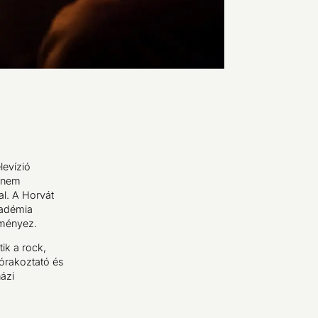
levízió
hanem
al. A Horvát
kadémia
dményez.
ik a rock,
zórakoztató és
ázi