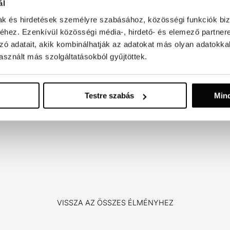
ál
mak és hirdetések személyre szabásához, közösségi funkciók biz
hez. Ezenkívül közösségi média-, hirdető- és elemező partner
zó adatait, akik kombinálhatják az adatokat más olyan adatokka
sznált más szolgáltatásokból gyűjtöttek.
Testre szabás
Min
VISSZA AZ ÖSSZES ÉLMÉNYHEZ