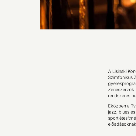
A Lisinski Ko
Szimfonikus 
gyerekprogram
Zeneszerzők 
rendszeres ho
Eközben a Tvo
jazz, blues és
sportlétesítm
előadásoknak,