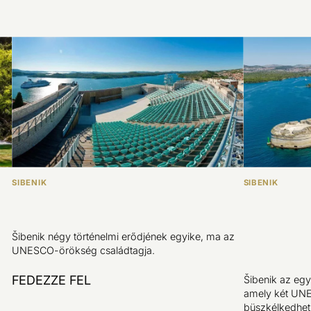
SIBENIK
SIBENIK
Šibenik négy történelmi erődjének egyike, ma az
UNESCO-örökség családtagja.
FEDEZZE FEL
Šibenik az eg
amely két UNE
büszkélkedhet