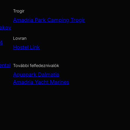
Trogir
Amadria Park Camping Trogir
Jakov
Lovran
 4
Hostel Link
ental
További felfedeznivalók
Aquapark Dalmatia
Amadria Yacht Marines