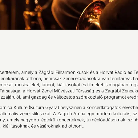
ncertterem, amely a Zágrábi Filharmonikusok és a Horvát Rádió és Te
Zenekarának otthona, nemcsak zenei előadásokra van fenntartva, 
okat, musicaleket, táncot, kiállításokat és filmeket is magában fogl
Társasága, a Horvát Zenei Művészeti Társaság és a Zágrábi Zenea
zzájárulói, ami gazdag és változatos szórakoztató programot ere
rnica Kulture (Kultúra Gyára) helyszínén a koncertlátogatók élvezhet
 alternatív zenei stílusokat. A Zagreb Aréna egy modern kulturális, s
ény, amely nagyobb léptékű koncerteknek, turnéelőadásoknak, szính
 kiállításoknak és vásároknak ad otthont.