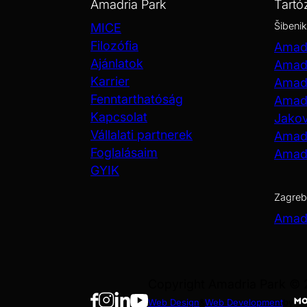
Amadria Park
Tartó
Šibenik
MICE
Filozófia
Amadr
Ajánlatok
Amadr
Karrier
Amadr
Fenntarthatóság
Amadr
Kapcsolat
Jako
Vállalati partnerek
Amadr
Foglalásaim
Amadr
GYIK
Zagreb
Amadr
Copyright Amadria Park ©
Web Design
&
Web Development
by