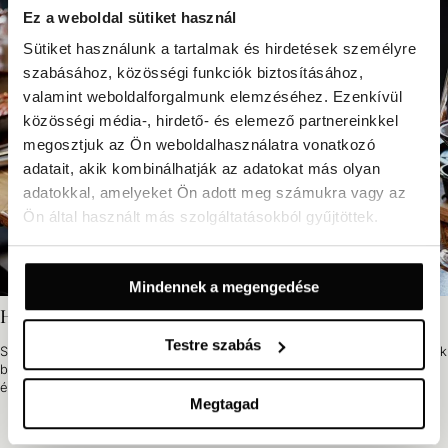
Ez a weboldal sütiket használ
Sütiket használunk a tartalmak és hirdetések személyre
szabásához, közösségi funkciók biztosításához,
valamint weboldalforgalmunk elemzéséhez. Ezenkívül
közösségi média-, hirdető- és elemező partnereinkkel
megosztjuk az Ön weboldalhasználatra vonatkozó
adatait, akik kombinálhatják az adatokat más olyan
adatokkal, amelyeket Ön adott meg számukra vagy az
Ön által használt más szolgáltatásokból gyűjtöttek.
Mindennek a megengedése
Helyi különlegességek
Testre szabás
Szállodánkban a reggeli a vendégek egyik kedvenc rituáléja: a helyi ízek
bőséges választéka mellett figyelhetik meg, ahogy Opatija főutcája
életre kel a reggeli lágy fényekben.
Megtagad