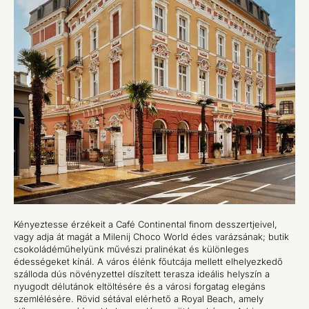
Kényeztesse érzékeit a Café Continental finom desszertjeivel,
vagy adja át magát a Milenij Choco World édes varázsának; butik
csokoládéműhelyünk művészi pralinékat és különleges
édességeket kínál. A város élénk főutcája mellett elhelyezkedő
szálloda dús növényzettel díszített terasza ideális helyszín a
nyugodt délutánok eltöltésére és a városi forgatag elegáns
szemlélésére. Rövid sétával elérhető a Royal Beach, amely