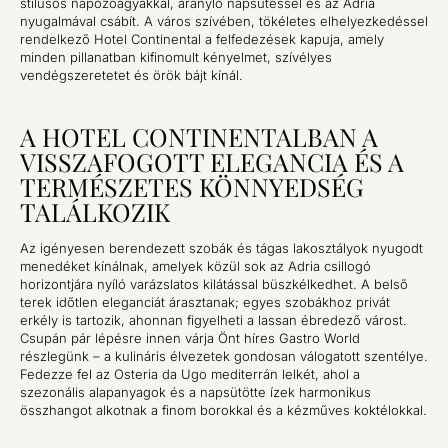
stílusos napozóágyakkal, aranyló napsütéssel és az Adria
nyugalmával csábít. A város szívében, tökéletes elhelyezkedéssel
rendelkező Hotel Continental a felfedezések kapuja, amely
minden pillanatban kifinomult kényelmet, szívélyes
vendégszeretetet és örök bájt kínál.
A HOTEL CONTINENTALBAN A
VISSZAFOGOTT ELEGANCIA ÉS A
TERMÉSZETES KÖNNYEDSÉG
TALÁLKOZIK
Az igényesen berendezett szobák és tágas lakosztályok nyugodt
menedéket kínálnak, amelyek közül sok az Adria csillogó
horizontjára nyíló varázslatos kilátással büszkélkedhet. A belső
terek időtlen eleganciát árasztanak; egyes szobákhoz privát
erkély is tartozik, ahonnan figyelheti a lassan ébredező várost.
Csupán pár lépésre innen várja Önt híres Gastro World
részlegünk – a kulináris élvezetek gondosan válogatott szentélye.
Fedezze fel az Osteria da Ugo mediterrán lelkét, ahol a
szezonális alapanyagok és a napsütötte ízek harmonikus
összhangot alkotnak a finom borokkal és a kézműves koktélokkal.