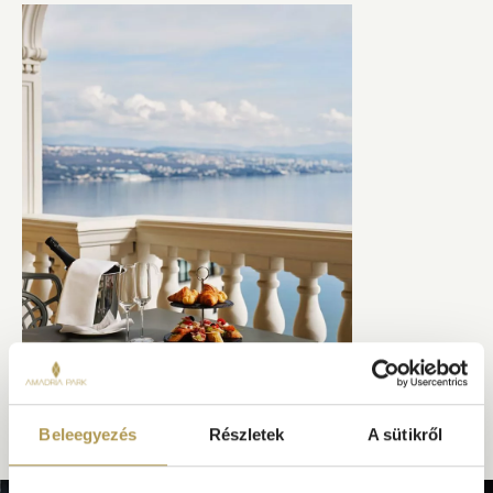
A CONTINENTAL LEGJAVA
Beleegyezés
Részletek
A sütikről