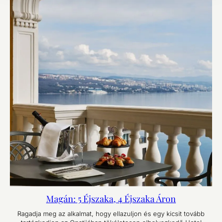
Magán: 5 Éjszaka, 4 Éjszaka Áron
Ragadja meg az alkalmat, hogy ellazuljon és egy kicsit tovább