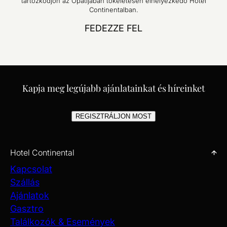
tartózkodjon az Opatijában tökéletesen elhelyezkedő Hotel
Continentalban.
FEDEZZE FEL
Kapja meg legújabb ajánlatainkat és híreinket
REGISZTRÁLJON MOST
Hotel Continental
Kapcsolat
Szállás
Ajánlatok
Gasztro
Találkozók & Események