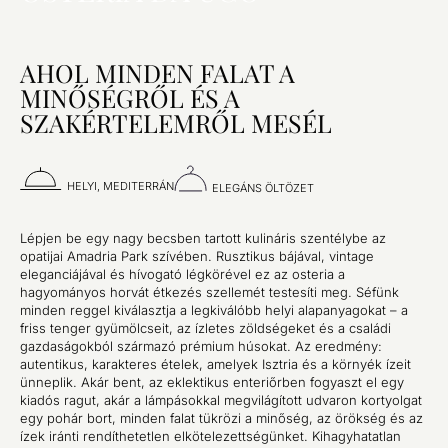
AHOL MINDEN FALAT A
MINŐSÉGRŐL ÉS A
SZAKÉRTELEMRŐL MESÉL
HELYI, MEDITERRÁN
ELEGÁNS ÖLTÖZET
Lépjen be egy nagy becsben tartott kulináris szentélybe az
opatijai Amadria Park szívében. Rusztikus bájával, vintage
eleganciájával és hívogató légkörével ez az osteria a
hagyományos horvát étkezés szellemét testesíti meg. Séfünk
minden reggel kiválasztja a legkiválóbb helyi alapanyagokat – a
friss tenger gyümölcseit, az ízletes zöldségeket és a családi
gazdaságokból származó prémium húsokat. Az eredmény:
autentikus, karakteres ételek, amelyek Isztria és a környék ízeit
ünneplik. Akár bent, az eklektikus enteriőrben fogyaszt el egy
kiadós ragut, akár a lámpásokkal megvilágított udvaron kortyolgat
egy pohár bort, minden falat tükrözi a minőség, az örökség és az
ízek iránti rendíthetetlen elkötelezettségünket. Kihagyhatatlan