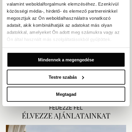
valamint weboldalforgalmunk elemzéséhez. Ezenkívül
közösségi média-, hirdető- és elemező partnereinkkel
megosztjuk az Ön weboldalhasználatra vonatkozó
adatait, akik kombinálhatják az adatokat más olyan
adatokkal, amelyeket Ön adott meg számukra vagy az
Ön által használt más szolgáltatásokból gyűjtöttek.
Caffè Continental
Mindennek a megengedése
EGÉSZ NAPOS KÁVÉHÁZ
ELEGÁNS
Opatija legrégebbi kávéháza, a Caffè Continental a prémium kávé,
Testre szabás
a koktélok és a kézműves sütemények élményét ötvözi a
történelmi környezettel. Terasza nyugodt helyszínt kínál a
beszélgetésekhez vagy a nézelődéshez – reggeltől estig, a
Megtagad
klasszikus városi kávéházak magabiztos bájával.
FEDEZZE FEL
ÉLVEZZE AJÁNLATAINKAT