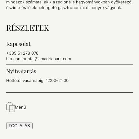
mindazok számára, akik a regionális hagyományokban gyökerező,
őszinte és lélekmelengető gasztronómiai élményre vágynak.
RÉSZLETEK
Kapcsolat
+385 51 278 078
hip.continental@amadriapark.com
Nyitvatartás
Hétfőtől vasárnapig: 12:00–21:00
Menü
FOGLALÁS