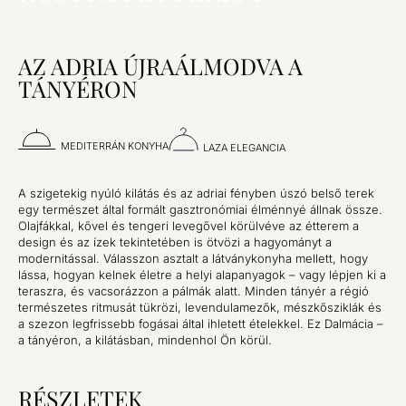
AZ ADRIA ÚJRAÁLMODVA A
TÁNYÉRON
MEDITERRÁN KONYHA
LAZA ELEGANCIA
A szigetekig nyúló kilátás és az adriai fényben úszó belső terek
egy természet által formált gasztronómiai élménnyé állnak össze.
Olajfákkal, kővel és tengeri levegővel körülvéve az étterem a
design és az ízek tekintetében is ötvözi a hagyományt a
modernitással. Válasszon asztalt a látványkonyha mellett, hogy
lássa, hogyan kelnek életre a helyi alapanyagok – vagy lépjen ki a
teraszra, és vacsorázzon a pálmák alatt. Minden tányér a régió
természetes ritmusát tükrözi, levendulamezők, mészkősziklák és
a szezon legfrissebb fogásai által ihletett ételekkel. Ez Dalmácia –
a tányéron, a kilátásban, mindenhol Ön körül.
RÉSZLETEK