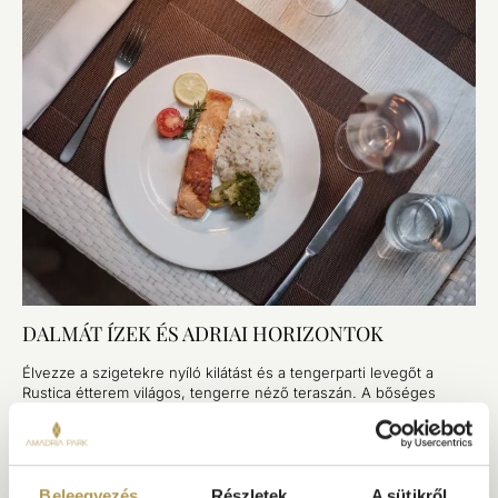
DALMÁT ÍZEK ÉS ADRIAI HORIZONTOK
Élvezze a szigetekre nyíló kilátást és a tengerparti levegőt a
Rustica étterem világos, tengerre néző teraszán. A bőséges
büfékínálat dalmát kedvenceket, sülteket és szezonális ételeket
vonultat fel – a hagyományokban gyökerezve, a napi frissesség
jegyében.
Beleegyezés
Részletek
A sütikről