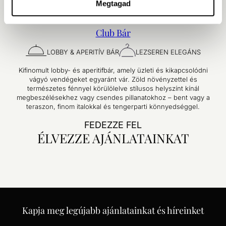
Megtagad
Club Bár
LOBBY & APERITÍV BÁR
LEZSEREN ELEGÁNS
Kifinomult lobby- és aperitifbár, amely üzleti és kikapcsolódni
vágyó vendégeket egyaránt vár. Zöld növényzettel és
természetes fénnyel körülölelve stílusos helyszínt kínál
megbeszélésekhez vagy csendes pillanatokhoz – bent vagy a
teraszon, finom italokkal és tengerparti könnyedséggel.
FEDEZZE FEL
ÉLVEZZE AJÁNLATAINKAT
Kapja meg legújabb ajánlatainkat és híreinket