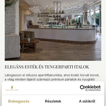
ELEGÁNS ESTÉK ÉS TENGERPARTI ITALOK
Látogasson el stílusos aperitifbárunkba, ahol kiváló horvát borok,
a világ minden tájáról származó prémium párlatok és nyugtató
élőzene várja. Tökéletes helyszín a fesztelen beszélgetésekhez.
Beleegyezés
Részletek
A sütikről