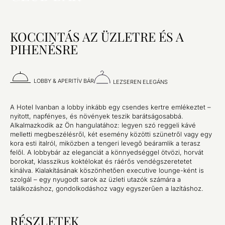
KOCCINTÁS AZ ÜZLETRE ÉS A
PIHENÉSRE
LOBBY & APERITÍV BÁR
LEZSEREN ELEGÁNS
A Hotel Ivanban a lobby inkább egy csendes kertre emlékeztet –
nyitott, napfényes, és növények teszik barátságosabbá.
Alkalmazkodik az Ön hangulatához: legyen szó reggeli kávé
melletti megbeszélésről, két esemény közötti szünetről vagy egy
kora esti italról, miközben a tengeri levegő beáramlik a terasz
felől. A lobbybár az eleganciát a könnyedséggel ötvözi, horvát
borokat, klasszikus koktélokat és ráérős vendégszeretetet
kínálva. Kialakításának köszönhetően executive lounge-ként is
szolgál – egy nyugodt sarok az üzleti utazók számára a
találkozáshoz, gondolkodáshoz vagy egyszerűen a lazításhoz.
RÉSZLETEK