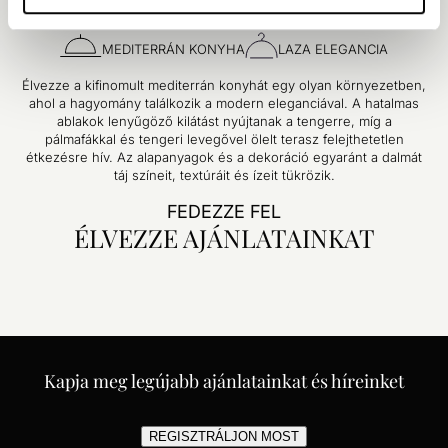
Rustica Étterem
MEDITERRÁN KONYHA
LAZA ELEGANCIA
Élvezze a kifinomult mediterrán konyhát egy olyan környezetben,
ahol a hagyomány találkozik a modern eleganciával. A hatalmas
ablakok lenyűgöző kilátást nyújtanak a tengerre, míg a
pálmafákkal és tengeri levegővel ölelt terasz felejthetetlen
étkezésre hív. Az alapanyagok és a dekoráció egyaránt a dalmát
táj színeit, textúráit és ízeit tükrözik.
FEDEZZE FEL
ÉLVEZZE AJÁNLATAINKAT
Kapja meg legújabb ajánlatainkat és híreinket
REGISZTRÁLJON MOST