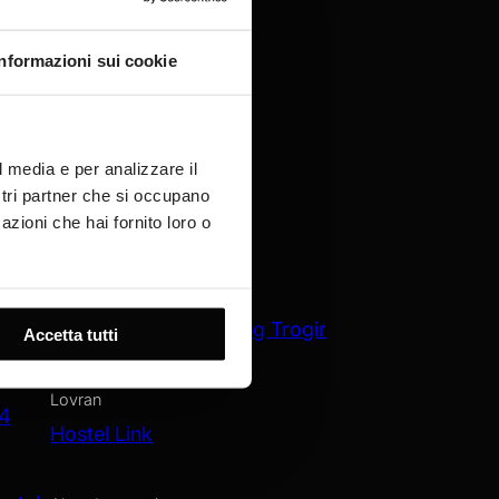
Informazioni sui cookie
l media e per analizzare il
ostri partner che si occupano
azioni che hai fornito loro o
Trogir
Amadria Park Camping Trogir
Accetta tutti
Jakov
Lovran
 4
Hostel Link