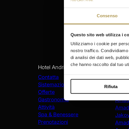
Consenso
Questo sito web utilizza i c
Utilizziamo i cookie per perso
nostro traffico. Condividiamo 
di analisi dei dati web, pubbl
che hanno raccolto dal tuo uti
Hotel Andrija
Sogg
Šibenik
Contatta
Sistemazione
Amadr
Rifiuta
Offerte
Amadr
Gastronomia
Amadr
Attività
Amadr
Spa & Benessere
Jako
Prenotazioni
Amadr