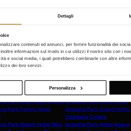
Dettagli
ookie
REGISTER NOW
nalizzare contenuti ed annunci, per fornire funzionalità dei socia
inoltre informazioni sul modo in cui utilizzi il nostro sito con i n
icità e social media, i quali potrebbero combinarle con altre inform
lizzo dei loro servizi.
iorno
Opatija
ia Park Hotel Ivan
Amadria Park Hotel Milenij
Personalizza
ia Park Beach Hotel Jure
Amadria Park Hotel Sveti 
ia Park Kids Hotel Andrija
Amadria Park Hotel Royal
ia Park Family Hotel
Amadria Park Grand Hotel
v
Opatijska Cvijeta
ia Park Beach Hotel Niko
Amadria Park Hotel Agava