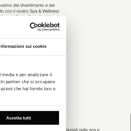
assimo del divertimento e del
rto con il nostro Spa & Wellness
ionante Spray Park. Lasciatevi
e dal Lazy River, acquistate
da Aquatique, guardate i bambini
 Dreamland Playrooms e restate
tness Club: tutto sotto lo stesso
tetto!
Informazioni sui cookie
l media e per analizzare il
ostri partner che si occupano
azioni che hai fornito loro o
Accetta tutti
y Park, mentre gli adulti si sono rilassati nella spa e