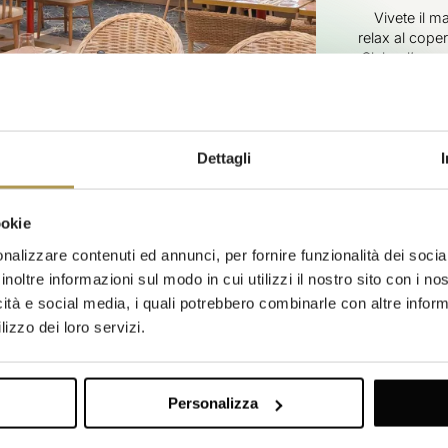
Vivete il m
relax al cope
Club e l’emoz
trasportar
l’essenziale 
giocare nelle
attivi al Fi
Dettagli
ookie
nalizzare contenuti ed annunci, per fornire funzionalità dei socia
inoltre informazioni sul modo in cui utilizzi il nostro sito con i n
icità e social media, i quali potrebbero combinarle con altre inform
lizzo dei loro servizi.
“È stato meraviglioso!”
Personalizza
ostra famiglia! I bambini hanno adorato le sale giochi a tema e lo Spra