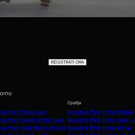
ni hotel per famiglie e bambini, ideali per il tuo soggiorno durante la v
el rendono la vita più semplice e piacevole per genitori e figli, offre
i e camere confortevoli. Che tu cerchi la comodità o il divertimento, co
perfetta per una vacanza in famiglia memorabile e piena di sorrisi.
REGISTRATI ORA
SCOPRI
iorno
Opatija
ia Park Hotel Ivan
Amadria Park Hotel Milenij
ia Park Beach Hotel Jure
Amadria Park Hotel Sveti 
ia Park Kids Hotel Andrija
Amadria Park Hotel Royal