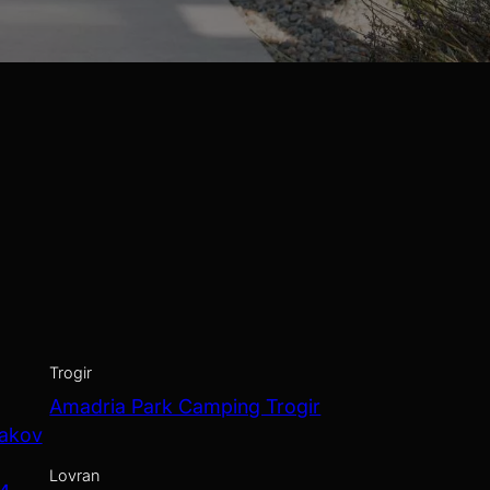
isita all'Aquapark
ndo servizi speciali,
stituiscono la base
Trogir
Amadria Park Camping Trogir
Jakov
Lovran