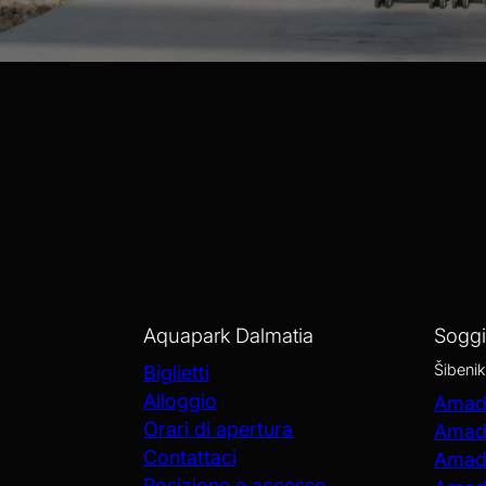
Scegli tra i vici
Dalmatia. Questi hot
attività divertent
Aquapark Dalmatia
Sogg
Šibenik
Biglietti
Alloggio
Amadr
Orari di apertura
Amadr
Contattaci
Amadr
Posizione e accesso