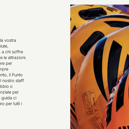
la vostra
lute,
 a chi soffre
e le attrazioni.
ere per
empre
to, il Punto
l nostro staff
ubbio o
nziale per
e guida ci
o per tutti i