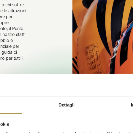
 a chi soffre
e le attrazioni.
ere per
empre
to, il Punto
l nostro staff
ubbio o
nziale per
e guida ci
o per tutti i
Dettagli
ookie