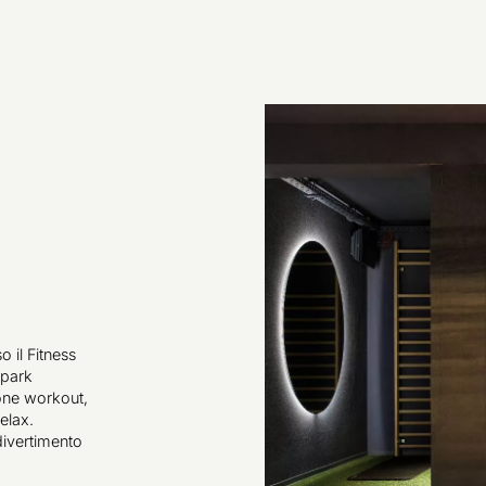
 il Fitness
apark
zone workout,
relax.
 divertimento
.