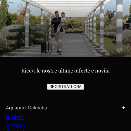
HOTEL PER FAMIGLIE E BAMBINI
Ricevi le nostre ultime offerte e novità
Scopri i vicini Hotel per bambini che offrono soggiorni ideali per
le famiglie a pochi minuti dall'Aquapark Dalmatia. Approfitta di
servizi pensati per i più piccoli, attività divertenti e sistemazioni
REGISTRATI ORA
confortevoli che renderanno la tua vacanza in famiglia semplice e
indimenticabile per tutti.
SCOPRI
Aquapark Dalmatia
Biglietti
Alloggio