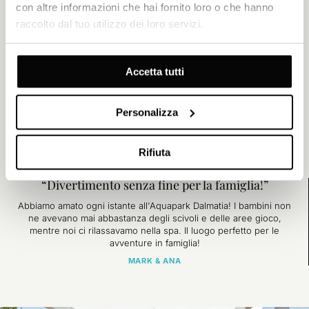
Vivi l’emozione dell’Aqua Rain Fortress, lasciati cullare dal Lazy
con altre informazioni che hai fornito loro o che hanno
River all’aperto, rilassati nelle Jacuzzi e gusta deliziosi snack e
raccolto dal tuo utilizzo dei loro servizi.
drink presso i vari punti ristoro dell’Aquapark Dalmatia.
SCOPRI
Accetta tutti
Personalizza
COSA DICONO I NOSTRI OSPITI
Rifiuta
“Divertimento senza fine per la famiglia!”
Abbiamo amato ogni istante all'Aquapark Dalmatia! I bambini non
ne avevano mai abbastanza degli scivoli e delle aree gioco,
mentre noi ci rilassavamo nella spa. Il luogo perfetto per le
avventure in famiglia!
MARK & ANA