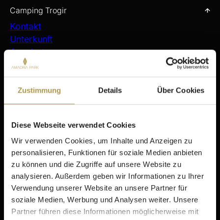
Camping Trogir
Kontakt
Unterkunft
Angebote
Gastronomie
Einrichtungen
FAQ
Zustimmung
Details
Über Cookies
Virtuelle Tour
Unternehmensinformationen
Diese Webseite verwendet Cookies
Aufenthalt
Wir verwenden Cookies, um Inhalte und Anzeigen zu
Šibenik
personalisieren, Funktionen für soziale Medien anbieten
Amadria Park Hotel Ivan
zu können und die Zugriffe auf unsere Website zu
Amadria Park Beach Hotel Jure
analysieren. Außerdem geben wir Informationen zu Ihrer
Amadria Park Kids Hotel Andrija
Verwendung unserer Website an unsere Partner für
Amadria Park Family Hotel Jakov
soziale Medien, Werbung und Analysen weiter. Unsere
Amadria Park Beach Hotel Niko
Partner führen diese Informationen möglicherweise mit