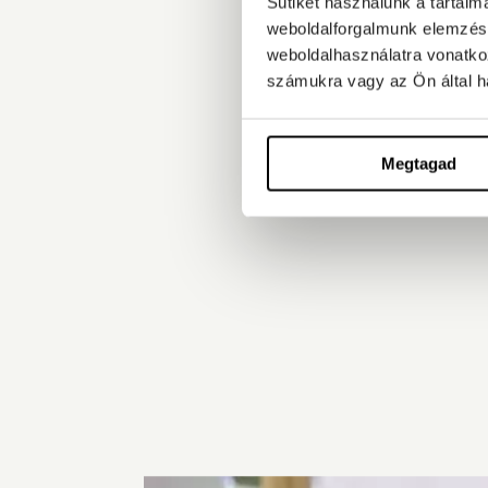
Sütiket használunk a tartal
weboldalforgalmunk elemzésé
weboldalhasználatra vonatko
számukra vagy az Ön által ha
Megtagad