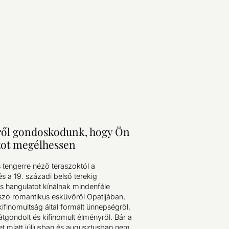
ről gondoskodunk, hogy Ön
tot megélhessen
és tengerre néző teraszoktól a
s a 19. századi belső terekig
s hangulatot kínálnak mindenféle
zó romantikus esküvőről Opatijában,
finomultság által formált ünnepségről,
gondolt és kifinomult élményről. Bár a
et miatt júliusban és augusztusban nem