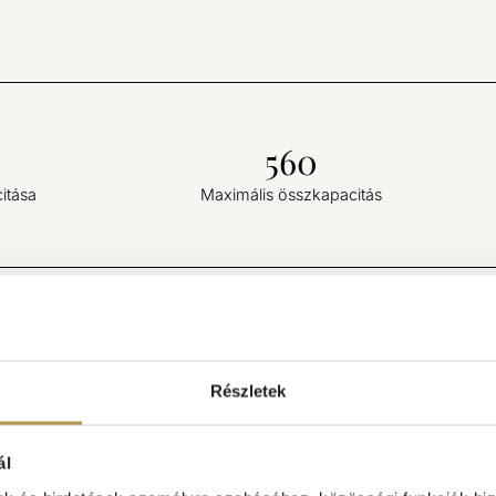
560
itása
Maximális összkapacitás
Részletek
ál