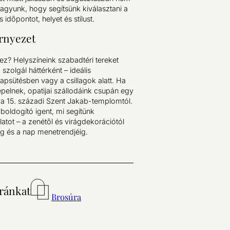
 vagyunk, hogy segítsünk kiválasztani a
 időpontot, helyet és stílust.
örnyezet
vez? Helyszíneink szabadtéri tereket
 szolgál háttérként – ideális
apsütésben vagy a csillagok alatt. Ha
pelnek, opatijai szállodáink csupán egy
k a 15. századi Szent Jakab-templomtól.
 boldogító igent, mi segítünk
tot – a zenétől és virágdekorációtól
g és a nap menetrendjéig.
úránkat
Brosúra