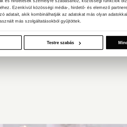
mak és hirdetések személyre szabásához, közösségi funkciók biz
hez. Ezenkívül közösségi média-, hirdető- és elemező partner
LÉPJEN KAPCSOLATBA VELÜNK
zó adatait, akik kombinálhatják az adatokat más olyan adatokka
sznált más szolgáltatásokból gyűjtöttek.
Testre szabás
Min