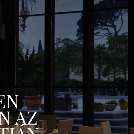
EN
N AZ
TJÁN