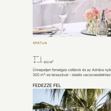
OPATIJA
2
950 M
Ünnepeljen fenséges csillárok és az Adriára nyí
300 m²-es teraszával – ideális vacsoraestekhe
FEDEZZE FEL