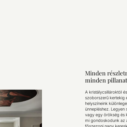
Minden részlet
minden pillana
A kristálycsillároktól 
szoborszerű kertekig é
helyszíneink különlege
ünnepléshez. Legyen s
vagy egy örökség és ki
mi gondoskodunk az át
főszezoni nagy keresl