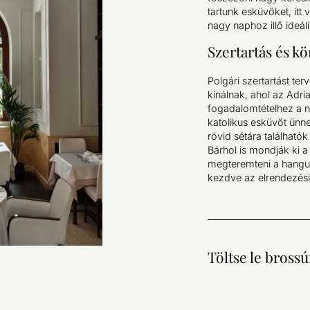
tartunk esküvőket, itt
nagy naphoz illő ideális
Szertartás és k
Polgári szertartást ter
kínálnak, ahol az Adria
fogadalomtételhez a n
katolikus esküvőt ünne
rövid sétára található
Bárhol is mondják ki a
megteremteni a hangula
kezdve az elrendezési
Töltse le bross