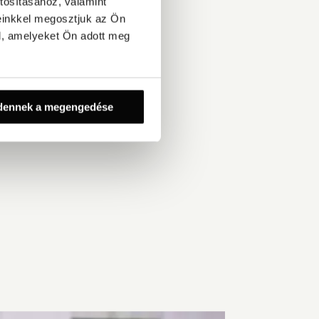
tosításához, valamint
einkkel megosztjuk az Ön
l, amelyeket Ön adott meg
dennek a megengedése