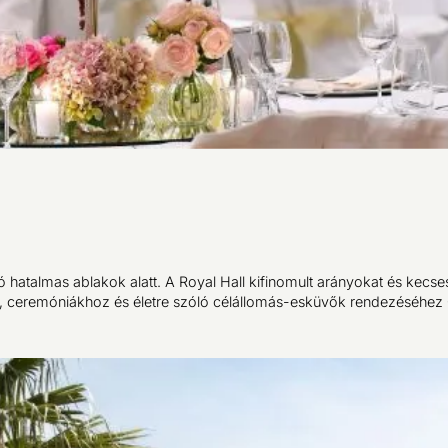
ló hatalmas ablakok alatt. A Royal Hall kifinomult arányokat és kecs
z, ceremóniákhoz és életre szóló célállomás-esküvők rendezéséhez 