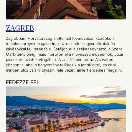
ZAGREB
Zágrábban, Horvátország élettel teli fővárosában középkori
templomtornyok magasodnak az osztrák–magyar körutak és
kávézókkal teli terek fölé. Sétáljon el a székesegyháztól a Szent
Márk-templomig, majd merüljön el a művészeti múzeumok, utcai
piacok és üzletek világában. A Jelačić bán tér az Alsóváros
központja, ahol a hagyomány találkozik a lendülettel, és ahol
minden utca valami olyasmi felé vezet, amiért érdemes megállni.
FEDEZZE FEL