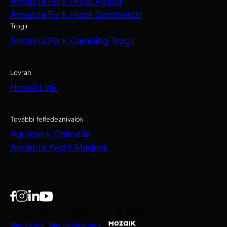
Amadria Park Hotel Agava
Amadria Park Hotel Continental
Trogir
Amadria Park Camping Trogir
Lovran
Hostel Link
További felfedeznivalók
Aquapark Dalmatia
Amadria Yacht Marines
Copyright Amadria Park © 2026
Web Design
&
Web Development
by