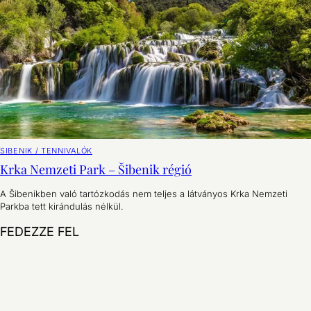
SIBENIK / TENNIVALÓK
Krka Nemzeti Park – Šibenik régió
A Šibenikben való tartózkodás nem teljes a látványos Krka Nemzeti
Parkba tett kirándulás nélkül.
Krka Nemzeti Park – Šibenik régió
FEDEZZE FEL