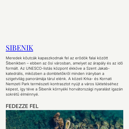
SIBENIK
Meredek kőutcák kapaszkodnak fel az erődök falai között
Šibenikben – ebben az ősi városban, amelyet az árapály és az idő
formált. Az UNESCO-listás központ ékköve a Szent Jakab-
katedrális, miközben a dombtetőkről minden irányban a
szigetvilág panorámája tárul elénk. A közeli Krka- és Kornati
Nemzeti Park természeti kontrasztot nyújt a város lüktetéséhez
képest, így téve a Šibenik környéki horvátországi nyaralást igazán
sokrétű élménnyé.
FEDEZZE FEL