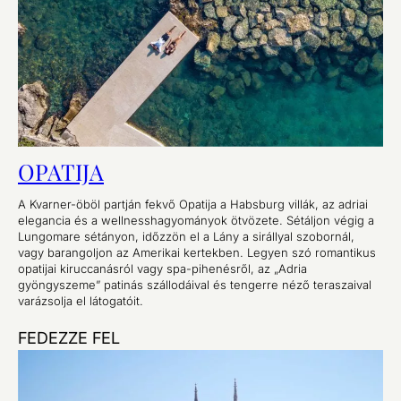
OPATIJA
A Kvarner-öböl partján fekvő Opatija a Habsburg villák, az adriai
elegancia és a wellnesshagyományok ötvözete. Sétáljon végig a
Lungomare sétányon, időzzön el a Lány a sirállyal szobornál,
vagy barangoljon az Amerikai kertekben. Legyen szó romantikus
opatijai kiruccanásról vagy spa-pihenésről, az „Adria
gyöngyszeme” patinás szállodáival és tengerre néző teraszaival
varázsolja el látogatóit.
FEDEZZE FEL