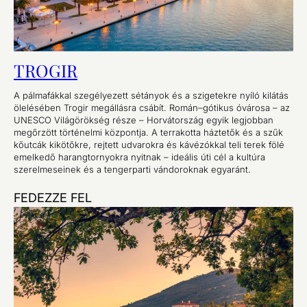
TROGIR
A pálmafákkal szegélyezett sétányok és a szigetekre nyíló kilátás
ölelésében Trogir megállásra csábít. Román–gótikus óvárosa – az
UNESCO Világörökség része – Horvátország egyik legjobban
megőrzött történelmi központja. A terrakotta háztetők és a szűk
kőutcák kikötőkre, rejtett udvarokra és kávézókkal teli terek fölé
emelkedő harangtornyokra nyitnak – ideális úti cél a kultúra
szerelmeseinek és a tengerparti vándoroknak egyaránt.
FEDEZZE FEL