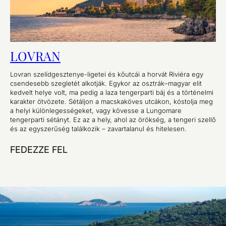
LOVRAN
Lovran szelídgesztenye-ligetei és kőutcái a horvát Riviéra egy
csendesebb szegletét alkotják. Egykor az osztrák–magyar elit
kedvelt helye volt, ma pedig a laza tengerparti báj és a történelmi
karakter ötvözete. Sétáljon a macskaköves utcákon, kóstolja meg
a helyi különlegességeket, vagy kövesse a Lungomare
tengerparti sétányt. Ez az a hely, ahol az örökség, a tengeri szellő
és az egyszerűség találkozik – zavartalanul és hitelesen.
FEDEZZE FEL