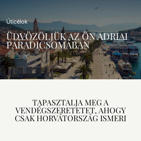
Úticélok
ÜDVÖZÖLJÜK AZ ÖN ADRIAI
PARADICSOMÁBAN
TAPASZTALJA MEG A
VENDÉGSZERETETET, AHOGY
CSAK HORVÁTORSZÁG ISMERI